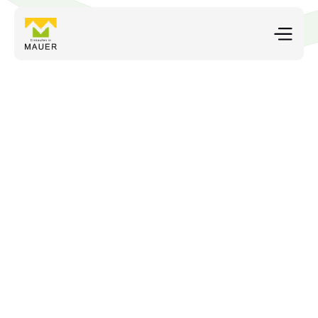
Herr Klein – Optiker
Individuell beraten, charmant betreut – Ihr 
Optikermeister für bestes Sehen in Mauer.  