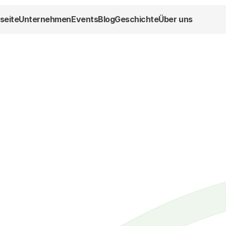
seite
Unternehmen
Events
Blog
Geschichte
Über uns
eursalon Hofstä
Qualität. Wohlfühl-Atmosphäre – Ihr Friseur im Herzen von 